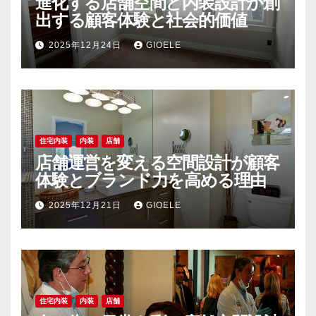
進化する店舗空間と内装設計が創
出する顧客体験と社会的価値
2025年12月24日
GIOELE
住宅内装
内装
店舗
店舗運営を変える空間設計が顧客
体験とブランド力を高める理由
2025年12月21日
GIOELE
住宅内装
内装
店舗