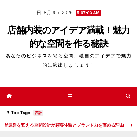
コ
日. 8月 9th, 2026
5:07:05 AM
ン
テ
店舗内装のアイデア満載！魅力
ン
的な空間を作る秘訣
ツ
へ
あなたのビジネスを彩る空間、独自のアイデアで魅力
ス
的に演出しましょう！
キ
ッ
プ
Top Tags
設計
設計が顧客体験とブランド力を高める理由
人と街の日常を彩る