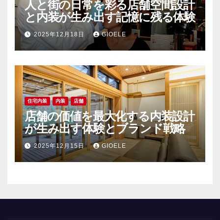
人と街の日常を彩る店舗空間設計
と内装が生み出す記憶に残る体験
2025年12月18日
GIOELE
住宅内装
内装
店舗
店舗の価値を最大化する内装設計
が生み出す体験とブランド戦略
2025年12月15日
GIOELE