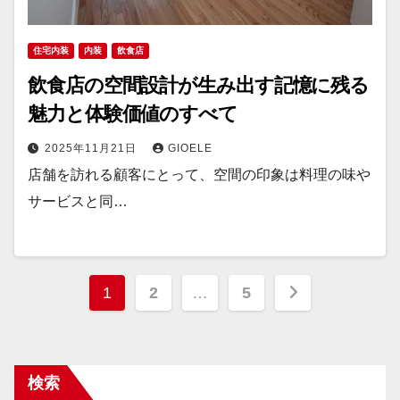
住宅内装
内装
飲食店
飲食店の空間設計が生み出す記憶に残る
魅力と体験価値のすべて
2025年11月21日
GIOELE
店舗を訪れる顧客にとって、空間の印象は料理の味や
サービスと同…
投
1
2
…
5
稿
の
検索