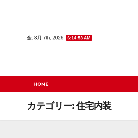
コ
ン
テ
ン
金. 8月 7th, 2026
6:14:54 AM
ツ
へ
ス
キ
ッ
HOME
プ
カテゴリー:
住宅内装