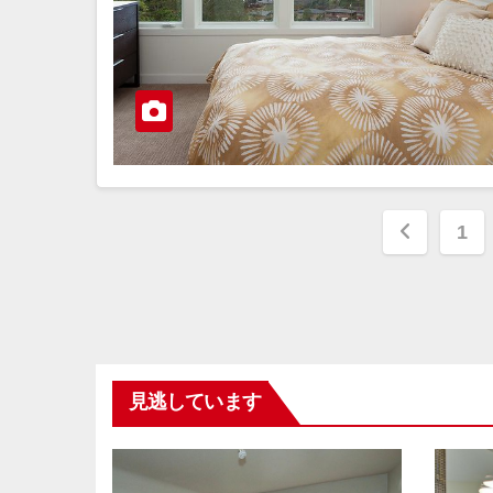
投
1
稿
の
ペ
見逃しています
ー
ジ