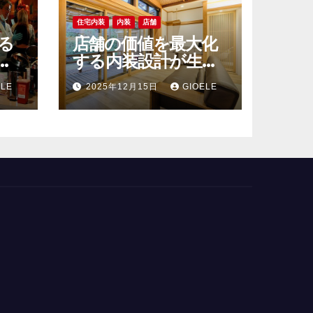
住宅内装
内装
店舗
る
店舗の価値を最大化
装
する内装設計が生み
残
出す体験とブランド
ELE
2025年12月15日
GIOELE
戦略