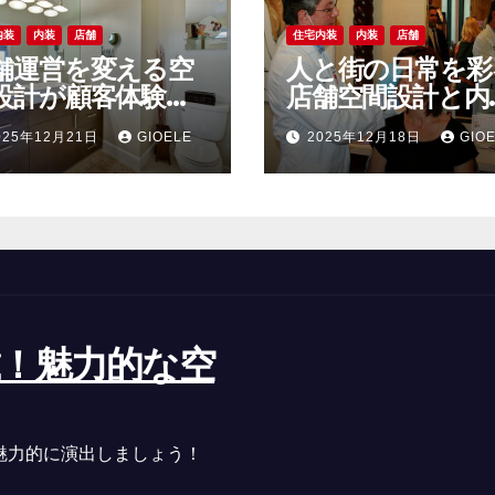
内装
内装
店舗
住宅内装
内装
店舗
舗運営を変える空
人と街の日常を彩
設計が顧客体験と
店舗空間設計と内
ランド力を高める
が生み出す記憶に
025年12月21日
GIOELE
2025年12月18日
GIO
由
る体験
！魅力的な空
魅力的に演出しましょう！