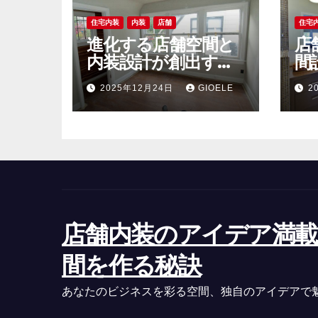
送
住宅内装
内装
店舗
住宅
り
進化する店舗空間と
店
内装設計が創出する
間
顧客体験と社会的価
ブ
2025年12月24日
GIOELE
2
値
理
店舗内装のアイデア満載
間を作る秘訣
あなたのビジネスを彩る空間、独自のアイデアで