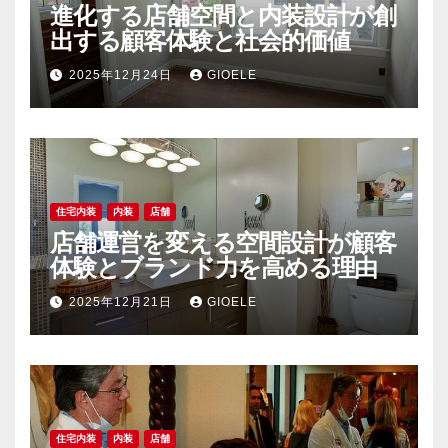
進化する店舗空間と内装設計が創
出する顧客体験と社会的価値
2025年12月24日
GIOELE
住宅内装
内装
店舗
店舗運営を変える空間設計が顧客
体験とブランド力を高める理由
2025年12月21日
GIOELE
住宅内装
内装
店舗