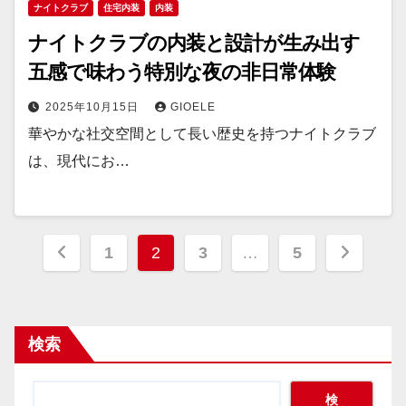
ナイトクラブ
住宅内装
内装
ナイトクラブの内装と設計が生み出す
五感で味わう特別な夜の非日常体験
2025年10月15日
GIOELE
華やかな社交空間として長い歴史を持つナイトクラブ
は、現代にお…
投
1
2
3
…
5
稿
の
検索
ペ
ー
検