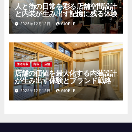
人と街の日常を彩る店舗空間設計
と内装が生み出す記憶に残る体験
2025年12月18日
GIOELE
住宅内装
内装
店舗
店舗の価値を最大化する内装設計
が生み出す体験とブランド戦略
2025年12月15日
GIOELE