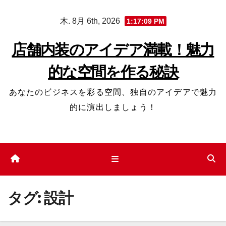
コ
木. 8月 6th, 2026
1:17:10 PM
ン
テ
店舗内装のアイデア満載！魅力
ン
的な空間を作る秘訣
ツ
へ
あなたのビジネスを彩る空間、独自のアイデアで魅力
ス
的に演出しましょう！
キ
ッ
プ
タグ:
設計